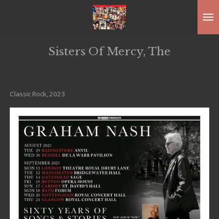
Ga
direct
naar
Sisters Of Mercy, The
de
hoofdinhoud
Classic Rock, 2023