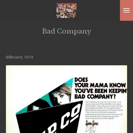
Ga
direct
naar
Bad Company
de
hoofdinhoud
Billboard, 1974