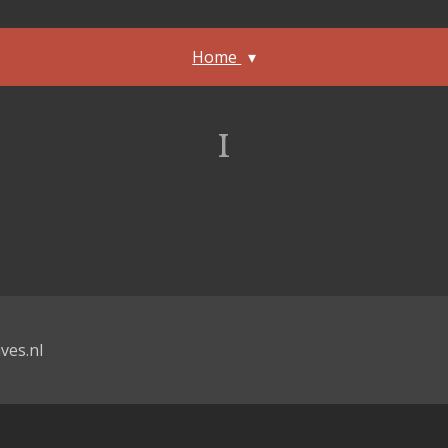
Home
I
ves.nl