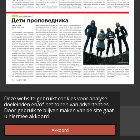
Deze website gebruikt cookies voor analyse-
doeleinden en/of het tonen van advertenties.
Door gebruik te blijven maken van de site gaat
u hiermee akkoord.
© 2022 - 2026 www.musicarchives.nl
Powered by
JouwWeb
Akkoord