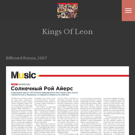
Ga
direct
naar
Kings Of Leon
de
hoofdinhoud
Billboard Russia, 2007