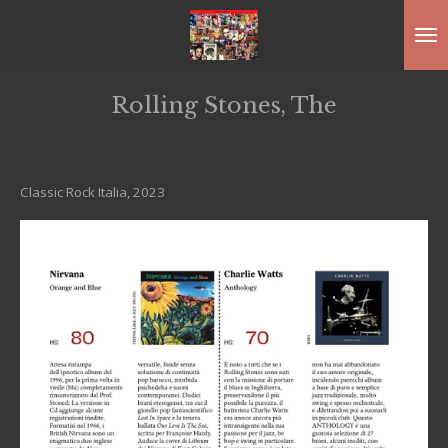
Ga
direct
naar
Rolling Stones, The
de
hoofdinhoud
Classic Rock Italia, 2023