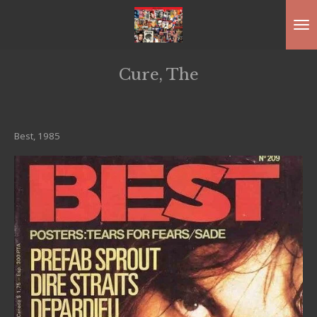
Ga
direct
naar
Cure, The
de
hoofdinhoud
Best, 1985