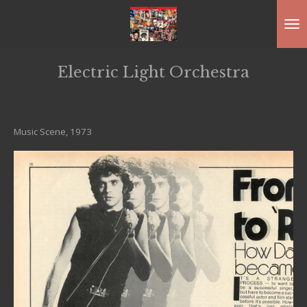
Ga
direct
naar
Electric Light Orchestra
de
hoofdinhoud
Music Scene, 1973