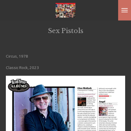
Ga
direct
naar
Sex Pistols
de
hoofdinhoud
Circus, 1978
Classic Rock, 2023