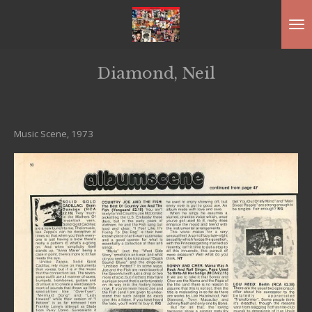
Ga
direct
naar
Diamond, Neil
de
hoofdinhoud
Music Scene, 1973