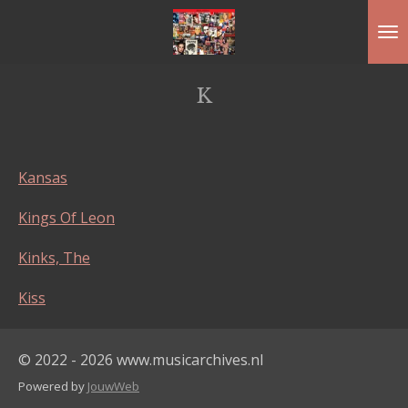
Ga
direct
naar
K
de
hoofdinhoud
Kansas
Kings Of Leon
Kinks, The
Kiss
© 2022 - 2026 www.musicarchives.nl
Powered by
JouwWeb