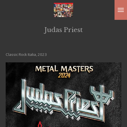
Ga
direct
naar
Judas Priest
de
hoofdinhoud
Classic Rock Italia, 2023