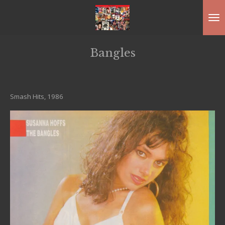
Ga
direct
naar
Bangles
de
hoofdinhoud
Smash Hits, 1986